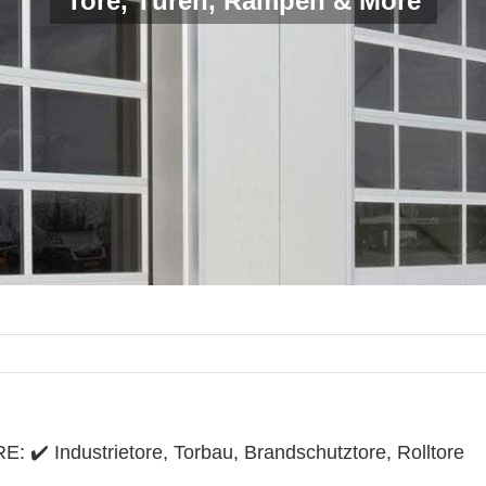
Tore, Türen, Rampen & More
: ✔️ Industrietore, Torbau, Brandschutztore, Rolltore