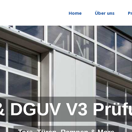
Home
Über uns
P
& DGUV V3 Prüf