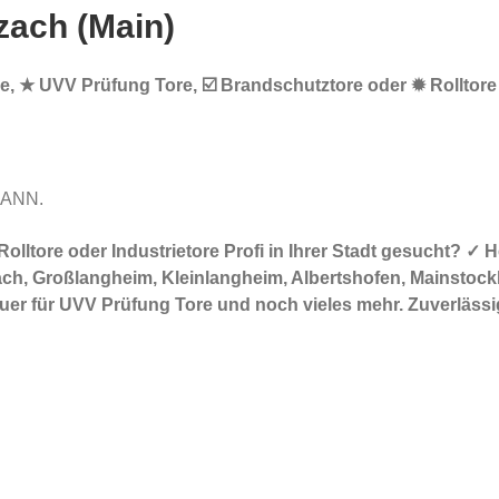
zach (Main)
tore, ★ UVV Prüfung Tore, ☑️ Brandschutztore oder ✹ Rollto
MANN.
 Rolltore oder Industrietore Profi in Ihrer Stadt gesucht?
ch, Großlangheim, Kleinlangheim, Albertshofen, Mainstock
bauer für UVV Prüfung Tore und noch vieles mehr. Zuverläss