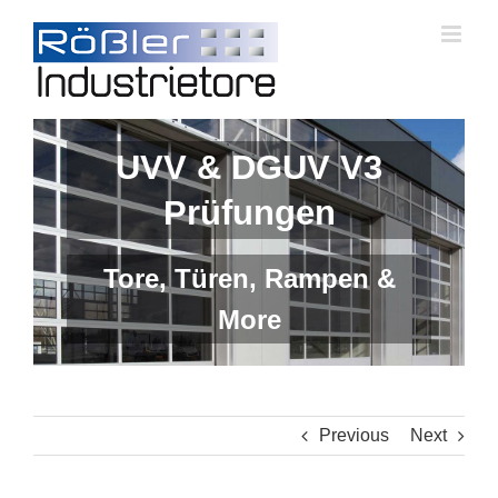
Skip
to
content
UVV & DGUV V3
Prüfungen
Tore, Türen, Rampen &
More
Previous
Next