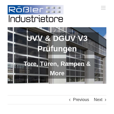
Skip
to
content
UVV & DGUV V3
Prüfungen
Tore, Türen, Rampen &
More
Previous
Next