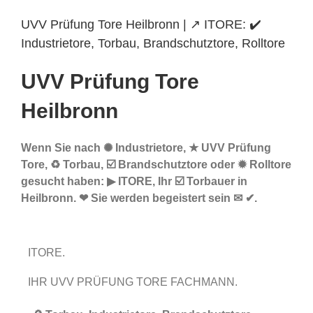
UVV Prüfung Tore Heilbronn | ↗️ ITORE: ✔️
Industrietore, Torbau, Brandschutztore, Rolltore
UVV Prüfung Tore
Heilbronn
Wenn Sie nach ✺ Industrietore, ★ UVV Prüfung
Tore, ♻ Torbau, ☑️ Brandschutztore oder ✹ Rolltore
gesucht haben: ▶︎ ITORE, Ihr ☑️ Torbauer in
Heilbronn. ❤ Sie werden begeistert sein ✉ ✔.
ITORE.
IHR UVV PRÜFUNG TORE FACHMANN.