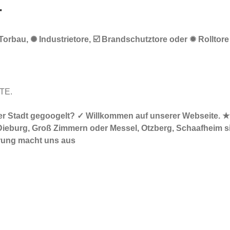
r
 Torbau, ✺ Industrietore, ☑️ Brandschutztore oder ✹ Rolltore
RTE.
n Ihrer Stadt gegoogelt? ✓ Willkommen auf unserer Webseit
burg, Groß Zimmern oder Messel, Otzberg, Schaafheim sind
hrung macht uns aus