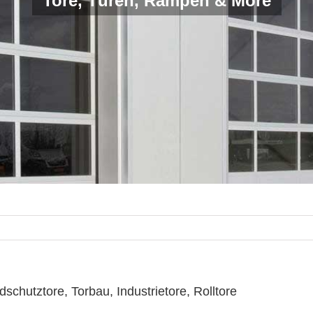
Tore, Türen, Rampen & More
chutztore, Torbau, Industrietore, Rolltore