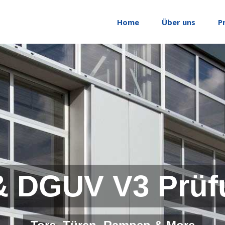
Home
Über uns
P
& DGUV V3 Prüf