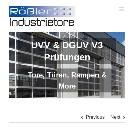
Skip
to
content
UVV & DGUV V3
Prüfungen
Tore, Türen, Rampen &
More
Previous
Next