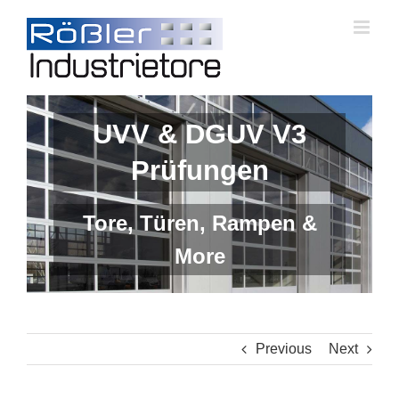
Skip
to
content
UVV & DGUV V3
Prüfungen
Tore, Türen, Rampen &
More
Previous
Next