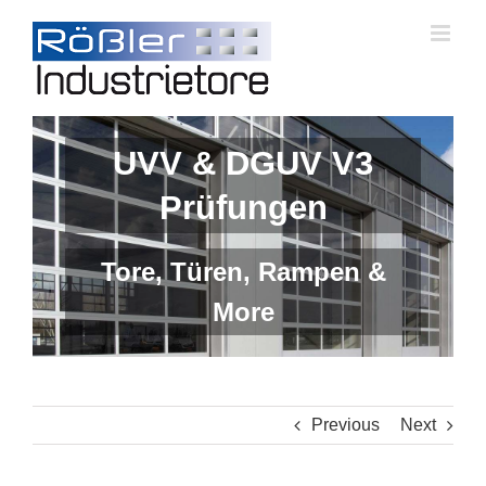
Skip
to
content
UVV & DGUV V3
Prüfungen
Tore, Türen, Rampen &
More
Previous
Next