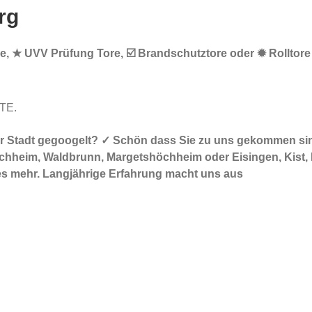
rg
tore, ★ UVV Prüfung Tore, ☑️ Brandschutztore oder ✹ Rolltor
RTE.
 Ihrer Stadt gegoogelt? ✓ Schön dass Sie zu uns gekommen
chheim, Waldbrunn, Margetshöchheim oder Eisingen, Kist, Het
es mehr. Langjährige Erfahrung macht uns aus