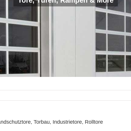
Tore, Türen, Rampen & More
dschutztore, Torbau, Industrietore, Rolltore