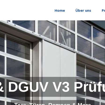
Home
Über uns
P
& DGUV V3 Prüf