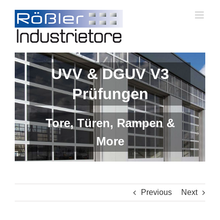
Skip
to
content
UVV & DGUV V3
Prüfungen
Tore, Türen, Rampen &
More
Previous
Next