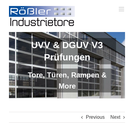
Skip
to
content
UVV & DGUV V3
Prüfungen
Tore, Türen, Rampen &
More
Previous
Next