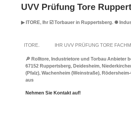
UVV Prüfung Tore Rupper
▶︎ ITORE, Ihr ☑️ Torbauer in Ruppertsberg. ✺ Indu
ITORE.
IHR UVV PRÜFUNG TORE FACH
🔎 Rolltore, Industrietore und Torbau Anbiete
67152 Ruppertsberg, Deidesheim, Niederkirche
(Pfalz), Wachenheim (Weinstraße), Rödersheim-G
aus
Nehmen Sie Kontakt auf!