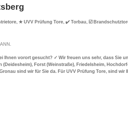
tsberg
strietore, ★ UVV Prüfung Tore, ✔️ Torbau, ☑️ Brandschutztor
MANN.
r bei Ihnen vorort gesucht? ✓ Wir freuen uns sehr, dass S
n (Deidesheim), Forst (Weinstraße), Friedelsheim, Hochd
ronau sind wir für Sie da. Für UVV Prüfung Tore, sind wir