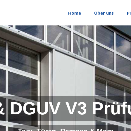
Home
Über uns
P
& DGUV V3 Prüf