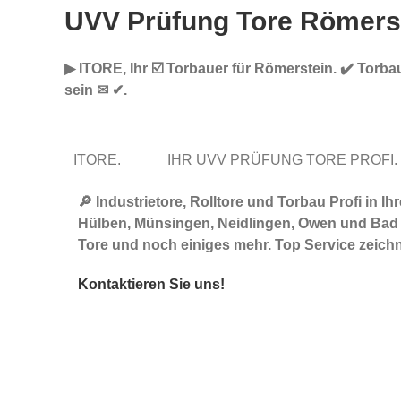
UVV Prüfung Tore Römers
▶︎ ITORE, Ihr ☑️ Torbauer für Römerstein. ✔️ Torb
sein ✉ ✔.
ITORE.
IHR UVV PRÜFUNG TORE PROFI
🔎 Industrietore, Rolltore und Torbau Profi i
Hülben, Münsingen, Neidlingen, Owen und Bad Ur
Tore und noch einiges mehr. Top Service zeich
Kontaktieren Sie uns!