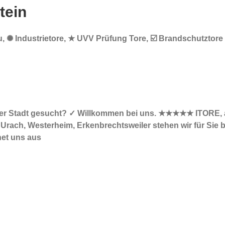
tein
au, ✺ Industrietore, ★ UVV Prüfung Tore, ☑️ Brandschutztore
.
n Ihrer Stadt gesucht? ✓ Willkommen bei uns. ★★★★★ ITORE,
ach, Westerheim, Erkenbrechtsweiler stehen wir für Sie be
net uns aus