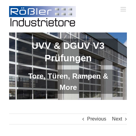
Skip
to
content
UVV & DGUV V3
Prüfungen
Tore, Türen, Rampen &
More
Previous
Next