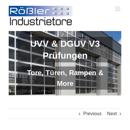
Skip
to
content
UVV & DGUV V3
Prüfungen
Tore, Türen, Rampen &
More
Previous
Next