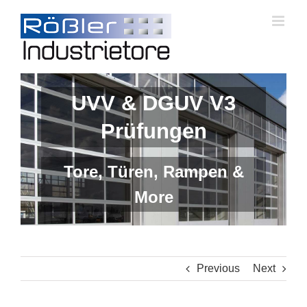
Skip
to
content
UVV & DGUV V3
Prüfungen
Tore, Türen, Rampen &
More
Previous
Next