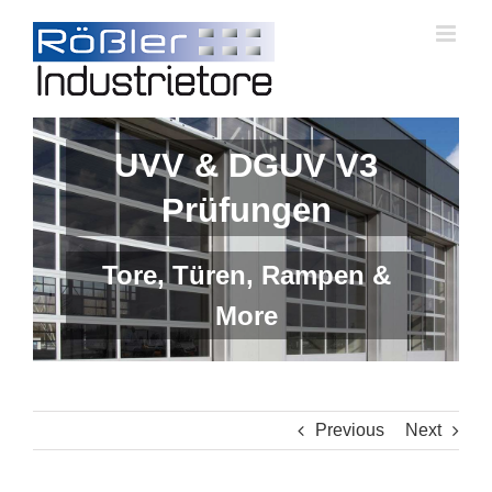
Skip
to
content
UVV & DGUV V3
Prüfungen
Tore, Türen, Rampen &
More
Previous
Next