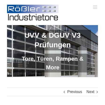
Skip
to
content
UVV & DGUV V3
Prüfungen
Tore, Türen, Rampen &
More
Previous
Next