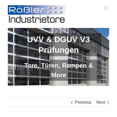
Skip
to
content
UVV & DGUV V3
Prüfungen
Tore, Türen, Rampen &
More
Previous
Next