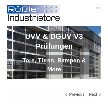
Skip
to
content
UVV & DGUV V3
Prüfungen
Tore, Türen, Rampen &
More
Previous
Next