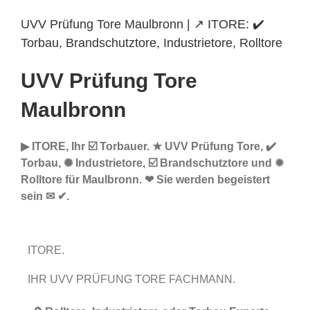
UVV Prüfung Tore Maulbronn | ↗️ ITORE: ✔️
Torbau, Brandschutztore, Industrietore, Rolltore
UVV Prüfung Tore
Maulbronn
▶︎ ITORE, Ihr ☑️ Torbauer. ★ UVV Prüfung Tore, ✔️
Torbau, ✺ Industrietore, ☑️ Brandschutztore und ✹
Rolltore für Maulbronn. ❤ Sie werden begeistert
sein ✉ ✔.
ITORE.
IHR UVV PRÜFUNG TORE FACHMANN.