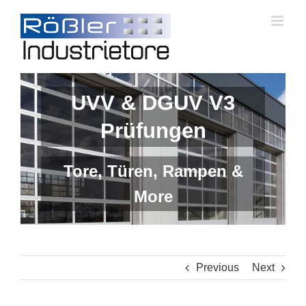
Skip
to
content
UVV & DGUV V3
Prüfungen
Tore, Türen, Rampen &
More
Previous
Next