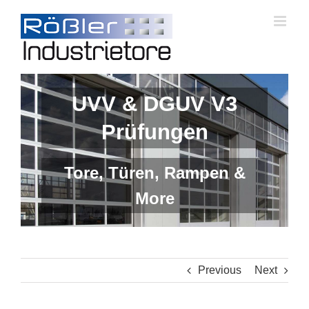
Skip
to
content
UVV & DGUV V3
Prüfungen
Tore, Türen, Rampen &
More
Previous
Next