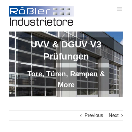
Skip
to
content
UVV & DGUV V3
Prüfungen
Tore, Türen, Rampen &
More
Previous
Next