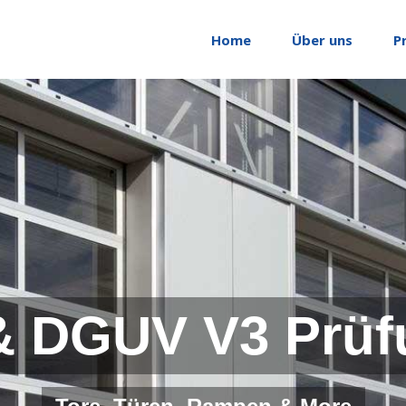
Home
Über uns
P
& DGUV V3 Prüf