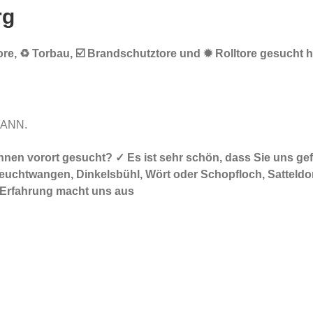
rg
e, ♻ Torbau, ☑️ Brandschutztore und ✹ Rolltore gesucht ha
MANN.
ei Ihnen vorort gesucht? ✓ Es ist sehr schön, dass Sie un
euchtwangen, Dinkelsbühl, Wört oder Schopfloch, Satteldorf
e Erfahrung macht uns aus