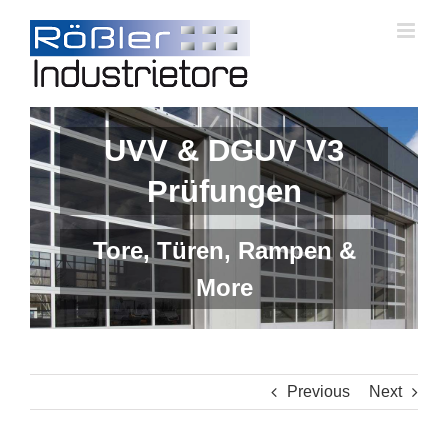
Skip
to
content
UVV & DGUV V3
Prüfungen
Tore, Türen, Rampen &
More
Previous
Next