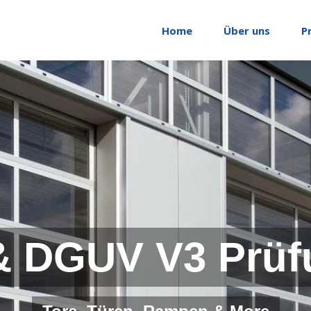
Home
Über uns
P
& DGUV V3 Prüf