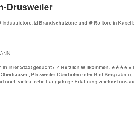
n-Drusweiler
Industrietore, ☑️ Brandschutztore und ✹ Rolltore in Kapelle
MANN.
nn in Ihrer Stadt gesucht? ✓ Herzlich Willkommen. ★★★★★ I
 Oberhausen, Pleisweiler-Oberhofen oder Bad Bergzabern, B
und noch vieles mehr. Langjährige Erfahrung zeichnet uns a