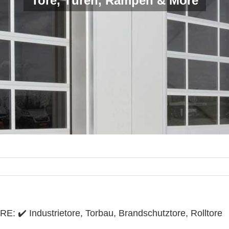
Tore, Türen, Rampen & More
E: ✔️ Industrietore, Torbau, Brandschutztore, Rolltore