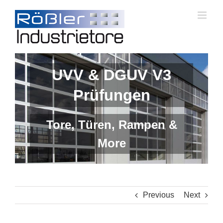
Skip
to
content
UVV & DGUV V3
Prüfungen
Tore, Türen, Rampen &
More
Previous
Next