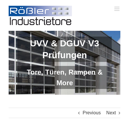
Skip
to
content
UVV & DGUV V3
Prüfungen
Tore, Türen, Rampen &
More
Previous
Next