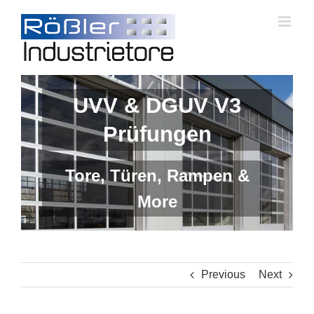
Skip
to
content
UVV & DGUV V3
Prüfungen
Tore, Türen, Rampen &
More
Previous
Next