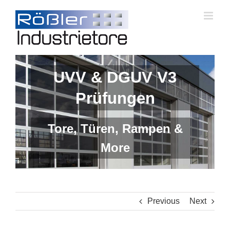
Skip
to
content
UVV & DGUV V3
Prüfungen
Tore, Türen, Rampen &
More
Previous
Next