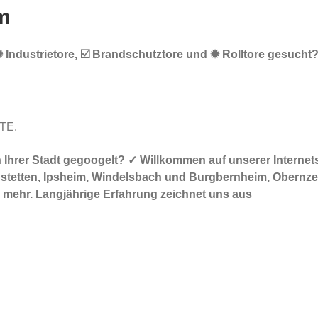
m
ndustrietore, ☑️ Brandschutztore und ✹ Rolltore gesucht? ▶
RTE.
 in Ihrer Stadt gegoogelt? ✓ Willkommen auf unserer Intern
tetten, Ipsheim, Windelsbach und Burgbernheim, Obernzenn,
 mehr. Langjährige Erfahrung zeichnet uns aus