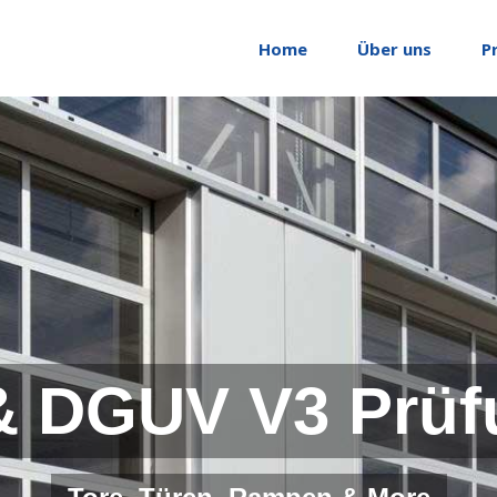
Home
Über uns
P
& DGUV V3 Prüf