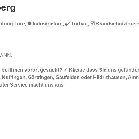
berg
üfung Tore, ✺ Industrietore, ✔️ Torbau, ☑️ Brandschutztore 
MANN.
nn bei Ihnen vorort gesucht? ✓ Klasse dass Sie uns gefu
 Nufringen, Gärtringen, Gäufelden oder Hildrizhausen, Amme
guter Service macht uns aus