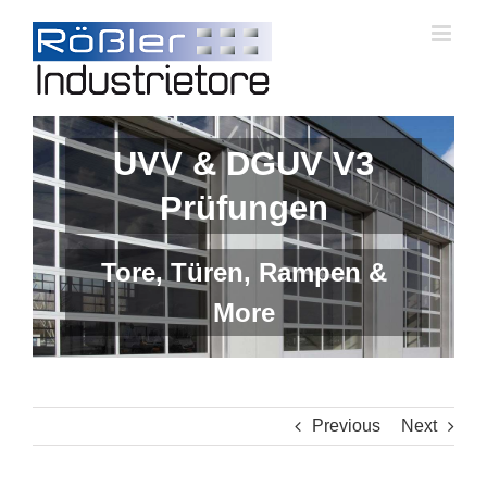
Skip
to
content
UVV & DGUV V3
Prüfungen
Tore, Türen, Rampen &
More
Previous
Next