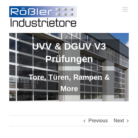
Skip
to
content
UVV & DGUV V3
Prüfungen
Tore, Türen, Rampen &
More
Previous
Next