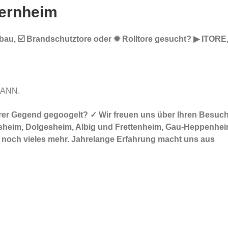
ernheim
bau, ☑️ Brandschutztore oder ✹ Rolltore gesucht? ▶︎ ITORE,
MANN.
in Ihrer Gegend gegoogelt? ✓ Wir freuen uns über Ihren Be
heim, Dolgesheim, Albig und Frettenheim, Gau-Heppenheim, 
d noch vieles mehr. Jahrelange Erfahrung macht uns aus