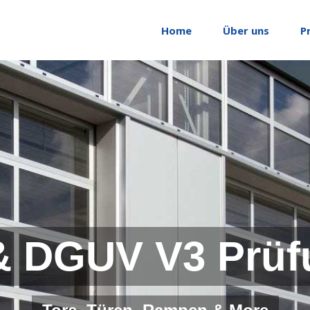
Home
Über uns
P
& DGUV V3 Prüf