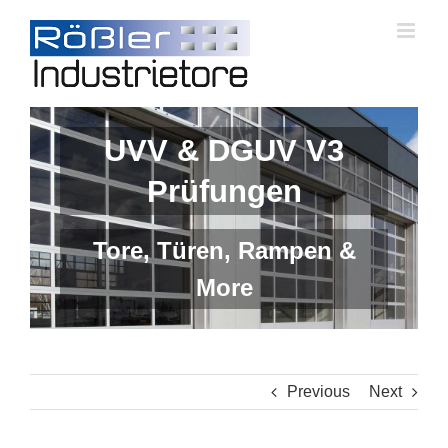
Skip
to
content
UVV & DGUV V3
Prüfungen
Tore, Türen, Rampen &
More
Previous
Next