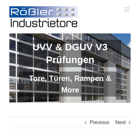
Skip
to
content
UVV & DGUV V3
Prüfungen
Tore, Türen, Rampen &
More
Previous
Next