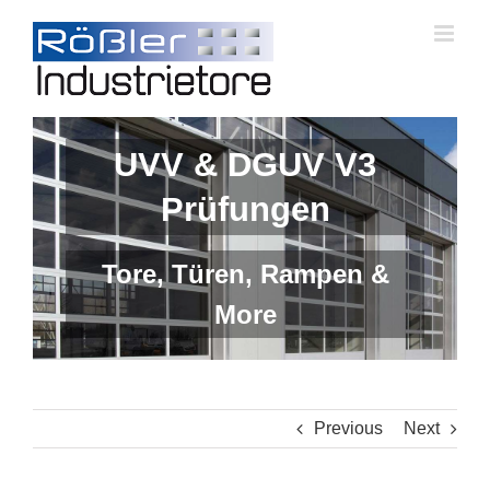
Skip
to
content
UVV & DGUV V3
Prüfungen
Tore, Türen, Rampen &
More
Previous
Next