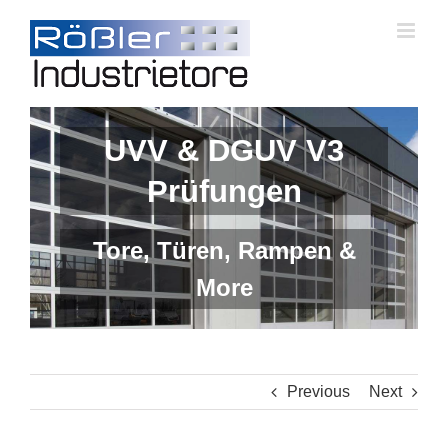
Skip
to
content
UVV & DGUV V3
Prüfungen
Tore, Türen, Rampen &
More
Previous
Next