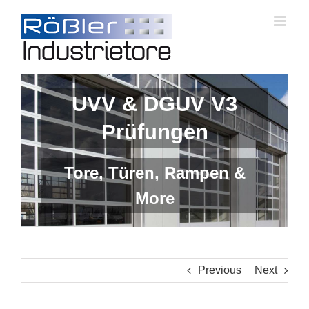
Skip
to
content
UVV & DGUV V3
Prüfungen
Tore, Türen, Rampen &
More
Previous
Next