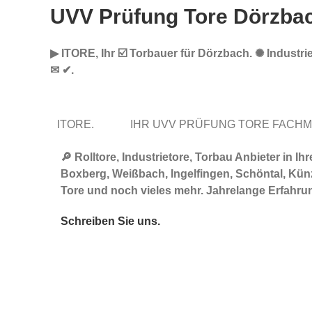
UVV Prüfung Tore Dörzba
▶︎ ITORE, Ihr ☑️ Torbauer für Dörzbach. ✺ Industr
✉ ✔.
ITORE.
IHR UVV PRÜFUNG TORE FACH
🔎 Rolltore, Industrietore, Torbau Anbieter in
Boxberg, Weißbach, Ingelfingen, Schöntal, Künz
Tore und noch vieles mehr. Jahrelange Erfahr
Schreiben Sie uns.