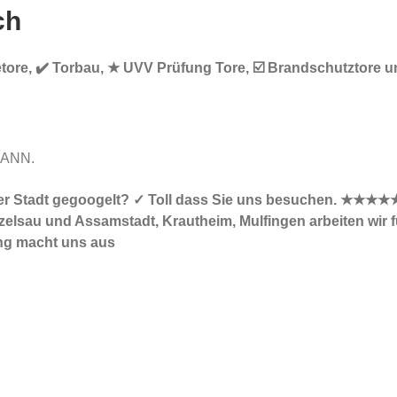
ch
ietore, ✔️ Torbau, ★ UVV Prüfung Tore, ☑️ Brandschutztore u
MANN.
 Ihrer Stadt gegoogelt? ✓ Toll dass Sie uns besuchen. ★★★★
elsau und Assamstadt, Krautheim, Mulfingen arbeiten wir fü
ung macht uns aus