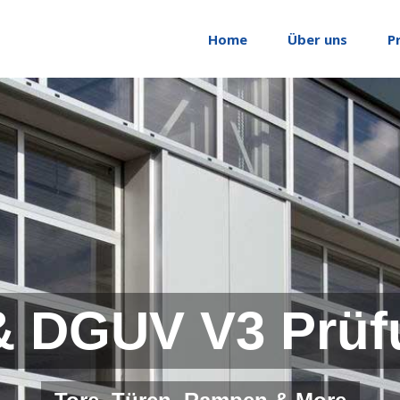
Home
Über uns
P
& DGUV V3 Prüf