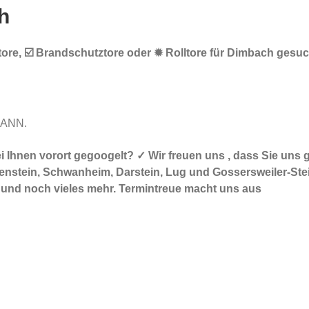
h
ore, ☑️ Brandschutztore oder ✹ Rolltore für Dimbach gesuch
MANN.
 bei Ihnen vorort gegoogelt? ✓ Wir freuen uns , dass Sie 
nstein, Schwanheim, Darstein, Lug und Gossersweiler-Stein,
e und noch vieles mehr. Termintreue macht uns aus