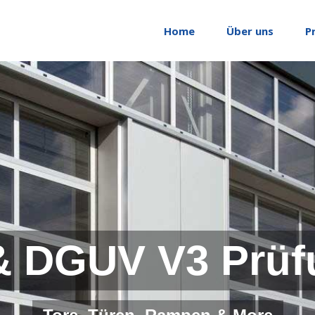
Home
Über uns
P
& DGUV V3 Prüf