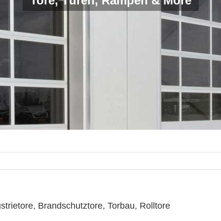
Tore, Türen, Rampen & More
trietore, Brandschutztore, Torbau, Rolltore