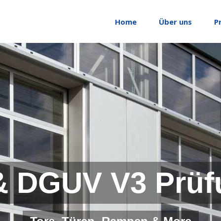
Home
Über uns
P
& DGUV V3 Prüf