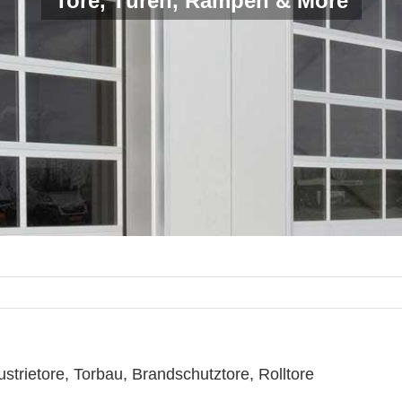
Tore, Türen, Rampen & More
trietore, Torbau, Brandschutztore, Rolltore