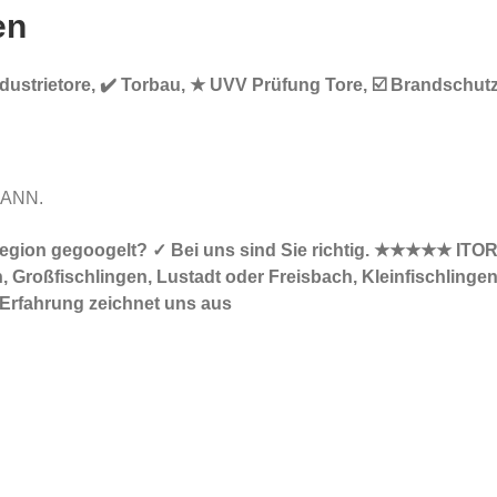
en
ndustrietore, ✔️ Torbau, ★ UVV Prüfung Tore, ☑️ Brandschutz
MANN.
er Region gegoogelt? ✓ Bei uns sind Sie richtig. ★★★★★ ITOR
roßfischlingen, Lustadt oder Freisbach, Kleinfischlingen, 
e Erfahrung zeichnet uns aus