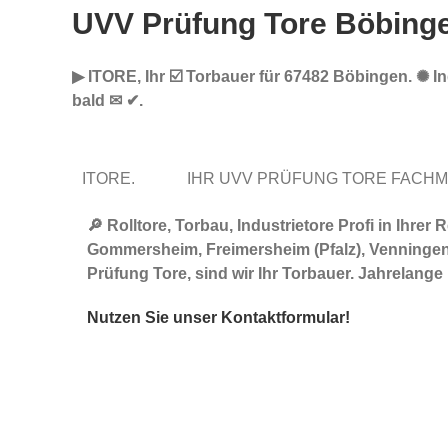
UVV Prüfung Tore Böbing
▶︎ ITORE, Ihr ☑️ Torbauer für 67482 Böbingen. ✺ I
bald ✉ ✔.
ITORE.
IHR UVV PRÜFUNG TORE FACH
🔎 Rolltore, Torbau, Industrietore Profi in Ihr
Gommersheim, Freimersheim (Pfalz), Venningen, G
Prüfung Tore, sind wir Ihr Torbauer. Jahrelang
Nutzen Sie unser Kontaktformular!