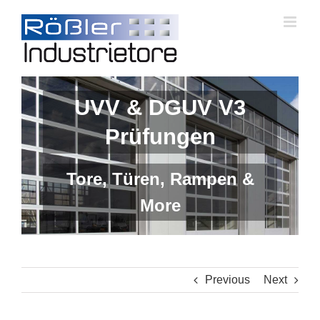
Skip
to
content
UVV & DGUV V3
Prüfungen
Tore, Türen, Rampen &
More
Previous
Next