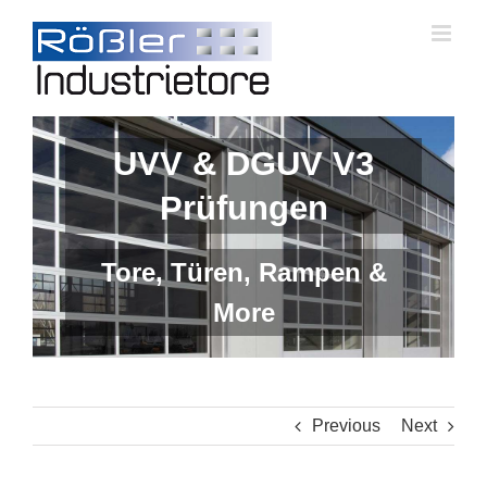
Skip
to
content
UVV & DGUV V3
Prüfungen
Tore, Türen, Rampen &
More
Previous
Next