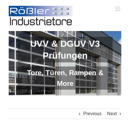
Skip
to
content
UVV & DGUV V3
Prüfungen
Tore, Türen, Rampen &
More
Previous
Next