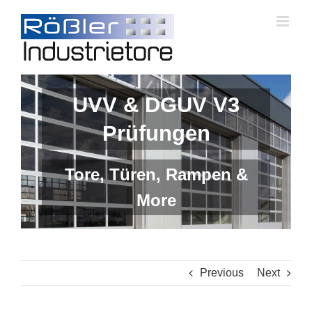
Skip
to
content
UVV & DGUV V3
Prüfungen
Tore, Türen, Rampen &
More
Previous
Next