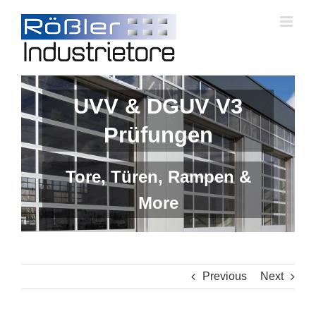
Skip
to
content
UVV & DGUV V3
Prüfungen
Tore, Türen, Rampen &
More
Previous
Next